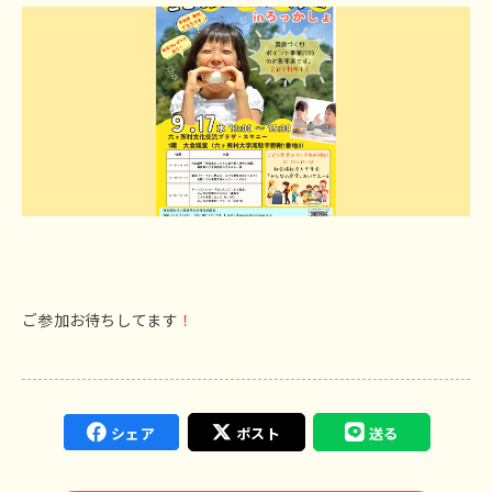
ご参加お待ちしてます
！
シェア
ポスト
送る